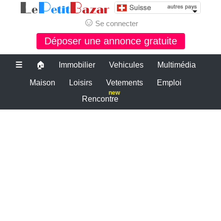
☺
Se connecter
Déposer une annonce gratuite
☰
🏠
Immobilier
Vehicules
Multimédia
Maison
Loisirs
Vetements
Emploi
new
Rencontre
Le bon coin suisse
petite annonce gratuite suisse
PETITES ANNONCES SUISSE
Le plus grand site de petites annonces pour des affaires d'occasion ou
neuves. Publiez maintenant une petite annonce gratuite en suisse.
Le bon coin suisse
Des annonces et de bonnes affaires d'occasion. Insérez gratuitement
une annonce gratuite pour la suisse. Achetez ou vendez votre voiture
d'occasion, moto, équipements enfants ou maison sur le petit bazar
suisse.
Le bon coin suisse