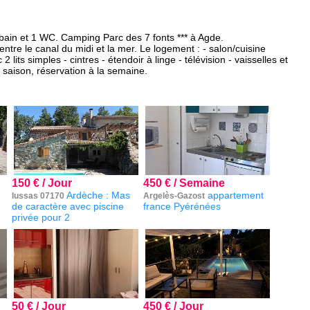
e bain et 1 WC. Camping Parc des 7 fonts *** à Agde.
tre le canal du midi et la mer. Le logement : - salon/cuisine
its simples - cintres - étendoir à linge - télévision - vaisselles et
e saison, réservation à la semaine.
150 € / Jour
450 € / Semaine
Ardèche : Mas
appartement
lussas 07170
Argelès-Gazost
de caractère avec piscine
france Pyérénées
privée pour 2
50 € / Jour
450 € / Jour