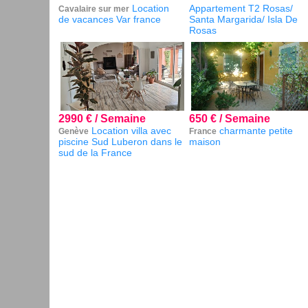
Location
Appartement T2 Rosas/
Cavalaire sur mer
de vacances Var france
Santa Margarida/ Isla De
Rosas
2990 € / Semaine
650 € / Semaine
Location villa avec
charmante petite
Genève
France
piscine Sud Luberon dans le
maison
sud de la France