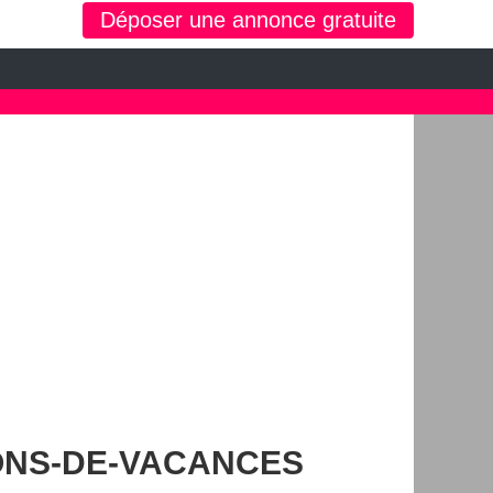
ons de vacances
Déposer une annonce gratuite
'occasion, moto, équipements enfants ou maison sur le petit bazar
ONS-DE-VACANCES