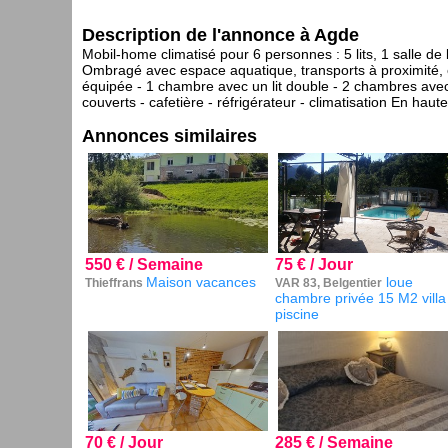
Description de l'annonce à Agde
Mobil-home climatisé pour 6 personnes : 5 lits, 1 salle d
Ombragé avec espace aquatique, transports à proximité, en
équipée - 1 chambre avec un lit double - 2 chambres avec 2 l
couverts - cafetière - réfrigérateur - climatisation En haut
Annonces similaires
550 € / Semaine
75 € / Jour
Maison vacances
loue
Thieffrans
VAR 83, Belgentier
chambre privée 15 M2 villa
piscine
70 € / Jour
285 € / Semaine