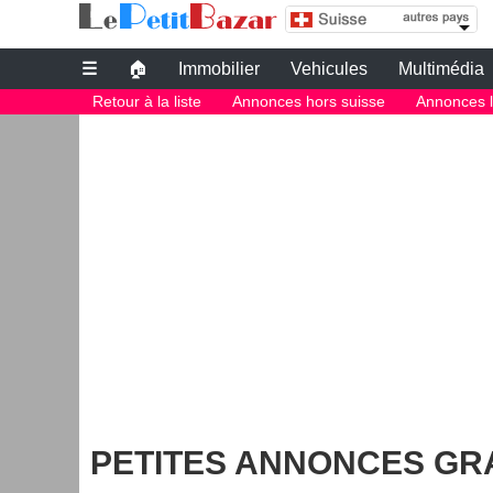
le bon coin suisse | charmant mobil home 3 ch
Leboncoin suisse
☰
🏠
Immobilier
Vehicules
Multimédia
Petites annonces gratuites
Retour à la liste
Annonces hors suisse
Annonces l
Le bon coin suisse
petite annonce gratuite suisse
PETITES ANNONCES SUISSE
Le plus grand site de petites annonces pour des affaires d'occasion o
Le bon coin suisse
Des annonces et de bonnes affaires d'occasion. Insérez gratuitement u
suisse.
Le bon coin suisse
PETITES ANNONCES GR