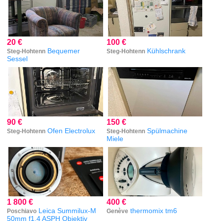
20 €
100 €
Bequemer
Kühlschrank
Steg-Hohtenn
Steg-Hohtenn
Sessel
90 €
150 €
Ofen Electrolux
Spülmachine
Steg-Hohtenn
Steg-Hohtenn
Miele
1 800 €
400 €
Leica Summilux-M
thermomix tm6
Poschiavo
Genève
50mm f1.4 ASPH Objektiv