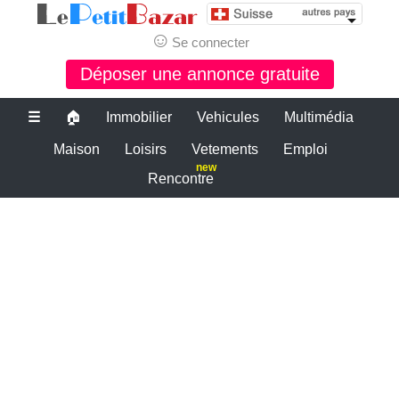
☺
Se connecter
Déposer une annonce gratuite
☰
🏠
Immobilier
Vehicules
Multimédia
Maison
Loisirs
Vetements
Emploi
new
Rencontre
Le bon coin suisse
petite annonce gratuite suisse
PETITES ANNONCES SUISSE
Le plus grand site de petites annonces pour des affaires d'occasion ou
neuves. Publiez maintenant une petite annonce gratuite en suisse.
Le bon coin suisse
Des annonces et de bonnes affaires d'occasion. Insérez gratuitement
une annonce gratuite pour la suisse. Achetez ou vendez votre voiture
d'occasion, moto, équipements enfants ou maison sur le petit bazar
suisse.
Le bon coin suisse