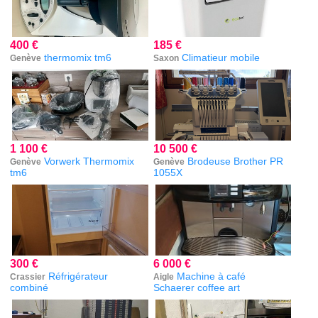
400 €
185 €
thermomix tm6
Climatieur mobile
Genève
Saxon
1 100 €
10 500 €
Vorwerk Thermomix
Brodeuse Brother PR
Genève
Genève
tm6
1055X
300 €
6 000 €
Réfrigérateur
Machine à café
Crassier
Aigle
combiné
Schaerer coffee art