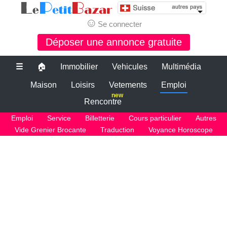
☺
Se connecter
Déposer une annonce gratuite
☰
🏠
Immobilier
Vehicules
Multimédia
Maison
Loisirs
Vetements
Emploi
new
Rencontre
Emploi
Service
Billetterie
Cours particulier
Autres
Vide Grenier Brocante
Traduction
Voyance Horoscope
Le bon coin suisse
petite annonce gratuite suisse
PETITES ANNONCES SUISSE
Le plus grand site de petites annonces pour des affaires d'occasion ou
neuves. Publiez maintenant une petite annonce gratuite en suisse.
Le bon coin suisse
Des annonces et de bonnes affaires d'occasion. Insérez gratuitement
une annonce gratuite pour la suisse. Achetez ou vendez votre voiture
d'occasion, moto, équipements enfants ou maison sur le petit bazar